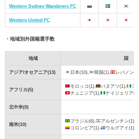
Western Sydney Wanderers FC
Western United FC
・地域別外国籍選手数
地域
国
アジア/オセアニア(13)
日本(10),
韓国(1),
レバノン(1)
モロッコ(1),
バヌアツ(1),
コー
アフリカ(5)
チュニジア(1),
ナイジェリア(1
北中米(0)
ブラジル(6),
アルゼンチン(1),
南米(10)
コロンビア(1),
ウルグアイ(1),