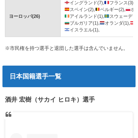
イングランド(7),
フランス(3),
スペイン(2),
ベルギー(2),
ポー
ヨーロッパ(26)
アイルランド(1),
スウェーデン(1
ブルガリア(1),
オランダ(1),
イスラエル(1),
※市民権を持つ選手と退団した選手は含んでいません。
日本国籍選手一覧
酒井 宏樹（サカイ ヒロキ）選手