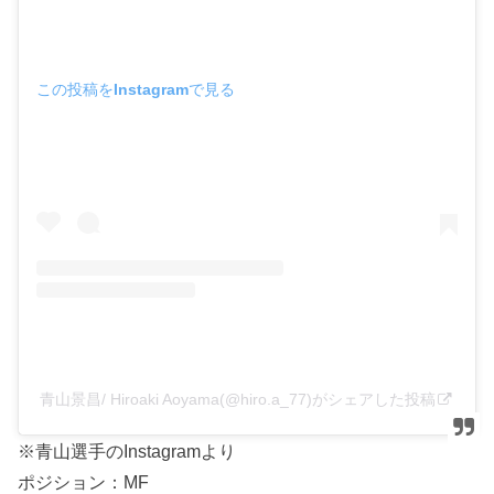
この投稿をInstagramで見る
青山景昌/ Hiroaki Aoyama(@hiro.a_77)がシェアした投稿
※青山選手のInstagramより
ポジション：MF