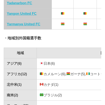
Yadanarbon FC
Yangon United FC
Yarmanya United FC
・地域別外国籍選手数
地域
国
アジア(6)
日本(6)
アフリカ(12)
カメルーン(6),
ガーナ(5),
コートジボ
北中米(1)
カナダ(1)
南米(2)
ブラジル(2)