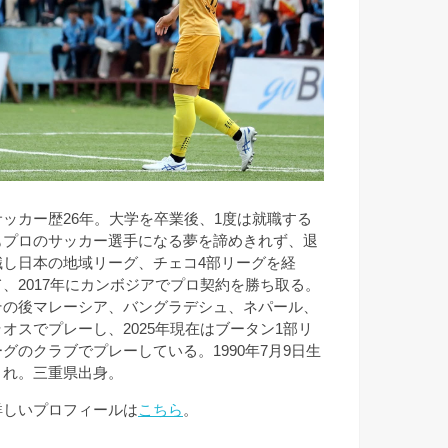
サッカー歴26年。大学を卒業後、1度は就職する
もプロのサッカー選手になる夢を諦めきれず、退
職し日本の地域リーグ、チェコ4部リーグを経
て、2017年にカンボジアでプロ契約を勝ち取る。
その後マレーシア、バングラデシュ、ネパール、
ラオスでプレーし、2025年現在はブータン1部リ
ーグのクラブでプレーしている。1990年7月9日生
まれ。三重県出身。
詳しいプロフィールは
こちら
。