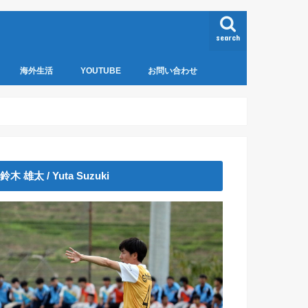
search
海外生活
YOUTUBE
お問い合わせ
クチン
ネパール
鈴木 雄太 / Yuta Suzuki