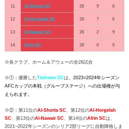
11
Al-Shorta SC
26
9
6
12
Al-Horgelah SC
26
7
6
13
Al-
Nawair SC
26
2
9
14
Afrin SC
26
0
5
※各クラブ、ホーム＆アウェーの全26試合
※①：優勝した
Tishreen SC
は
、
2023=2024年シーズン
AFCカップの本戦（グループステージ）への出場権が与
えられます。
※②：第11位の
Al-Shorta SC
、第12位の
Al-Horgelah
SC
、第13位の
Al-
Nawair SC
、第14位の
Afrin SC
は、
2021~2022年シーズンのシリア2部リーグに自動降格しま