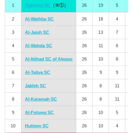
1
Tishreen SC
（※①）
26
19
5
2
Al-Wathba SC
26
18
4
3
Al-Jaish SC
26
13
7
4
Al-Wahda SC
26
11
6
5
Al-Ittihad SC of Aleppo
26
10
8
6
Al-Taliya SC
26
9
9
7
Jableh SC
26
8
11
8
Al-Karamah SC
26
8
11
9
Al-Fotuwa SC
26
10
5
10
Hutteen SC
26
10
4