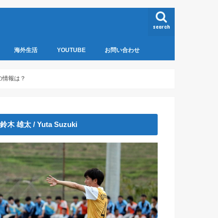
search
海外生活
YOUTUBE
お問い合わせ
クチン
ネパール
の情報は？
鈴木 雄太 / Yuta Suzuki