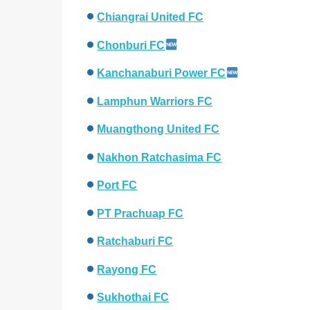
Chiangrai United FC
Chonburi FC
Kanchanaburi Power FC
Lamphun Warriors FC
Muangthong United FC
Nakhon Ratchasima FC
Port FC
PT Prachuap FC
Ratchaburi FC
Rayong FC
Sukhothai FC