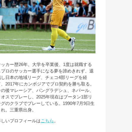
サッカー歴26年。大学を卒業後、1度は就職する
もプロのサッカー選手になる夢を諦めきれず、退
職し日本の地域リーグ、チェコ4部リーグを経
て、2017年にカンボジアでプロ契約を勝ち取る。
その後マレーシア、バングラデシュ、ネパール、
ラオスでプレーし、2025年現在はブータン1部リ
ーグのクラブでプレーしている。1990年7月9日生
まれ。三重県出身。
詳しいプロフィールは
こちら
。