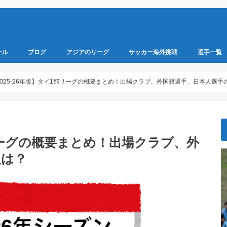
ール
ブログ
アジアのリーグ
サッカー海外挑戦
選手一覧
2020年
2021年
マレーシア
東南アジアサッカー
東アジアサッカー
中央アジアサッカー
南アジアサッカー
西アジアサッカー
2020年
2021年
2022年
2023年
2024年
2025-26年版】タイ1部リーグの概要まとめ！出場クラブ、外国籍選手、日本人選手
部リーグの概要まとめ！出場クラブ、外
報は？