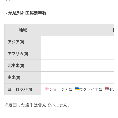
・地域別外国籍選手数
地域
国
アジア(0)
アフリカ(0)
北中米(0)
南米(0)
ヨーロッパ(4)
ジョージア(1),
ウクライナ(1),
セルビ
※退団した選手は含んでいません。