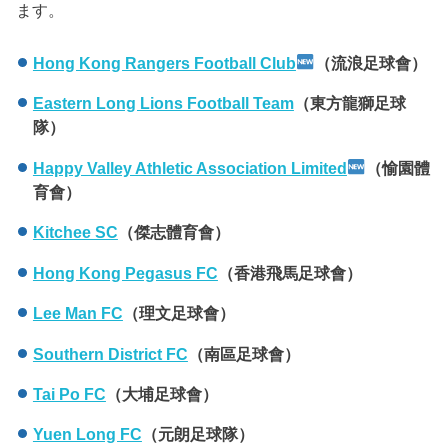
ます。
Hong Kong Rangers Football Club
（流浪足球會）
Eastern Long Lions Football Team
（
東方龍獅足球
隊）
Happy Valley Athletic Association Limited
（愉園體
育會）
Kitchee SC
（傑志體育會）
Hong Kong Pegasus FC
（香港飛馬足球會）
Lee Man FC
（理文足球會）
Southern District FC
（南區足球會）
Tai Po FC
（大埔足球會）
Yuen Long FC
（元朗足球隊）