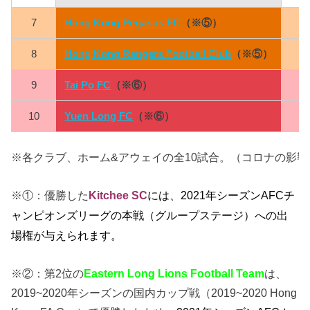
7
Hong Kong Pegasus FC
（※⑤）
0
8
Hong Kong Rangers Football Club
（※⑤）
0
9
Tai Po FC
（※⑥）
0
10
Yuen Long FC
（※⑥）
0
※各クラブ、ホーム&アウェイの全10試合。（コロナの影
※①：優勝した
Kitchee SC
には、
2021年シーズンAFCチ
ャンピオンズリーグの本戦（グループステージ）への出
場権が与えられます。
※②：第2位の
Eastern Long Lions Football Team
は、
2019~2020年シーズンの国内カップ戦（2019~2020 Hong