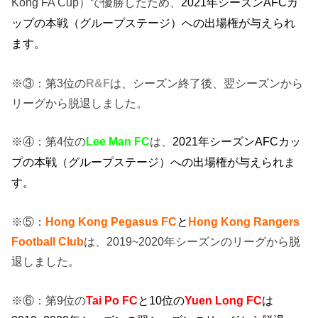
Kong FA Cup）で優勝したため、
2021年シーズンAFCカ
ップの本戦（グループステージ
）への出場権が与えられ
ます。
※③：第3位の
R&F
は、シーズン終了後、翌シーズンから
リーグから脱退しました。
※④：第4位の
Lee Man FC
は、
2021年シーズンAFCカッ
プの本戦（グループステージ）への出場権
が与えられま
す。
※⑤：
Hong Kong Pegasus FC
と
Hong Kong Rangers
Football
Club
は、2019~2020年シーズンのリーグから脱
退しました。
※⑥：第9位の
Tai Po FC
と10位の
Yuen Long FC
は