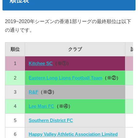
2019~2020年シーズンの香港1部リーグの最終順位は以下
の通りです。
順位
クラブ
試
1
Kitchee SC
（※①）
10
2
Eastern Long Lions Football Team
（※②）
10
3
R&F
（※③）
10
4
Lee Man FC
（※④）
10
5
Southern District FC
10
6
Happy Valley Athletic Association Limited
10