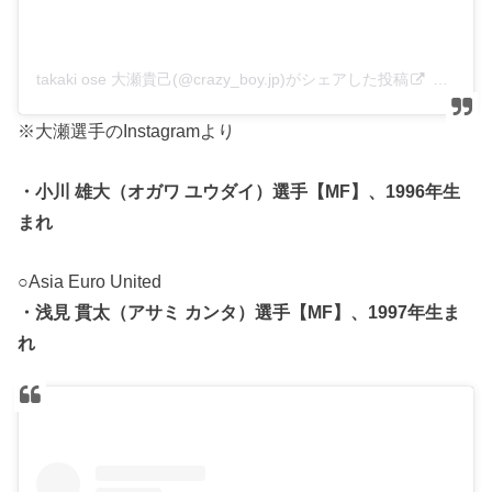
takaki ose 大瀬貴己(@crazy_boy.jp)がシェアした投稿
–
2020
※大瀬選手のInstagramより
・小川 雄大（オガワ ユウダイ）選手【MF】、1996年生
まれ
○Asia Euro United
・浅見 貫太（アサミ カンタ）選手【MF】、1997年生ま
れ