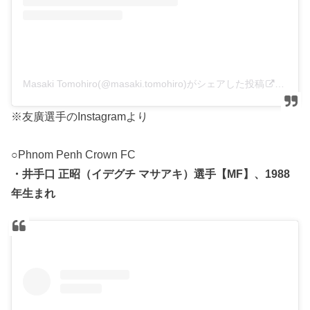
Masaki Tomohiro(@masaki.tomohiro)がシェアした投稿
–
202
※友廣選手のInstagramより
○Phnom Penh Crown FC
・井手口 正昭（イデグチ マサアキ）選手【MF】、1988
年生まれ