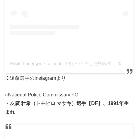
Mikito Endo(@mikito_endo_10)がシェアした投稿
–
2020年 9月月25日午前1時53分PDT
※遠藤選手のInstagramより
○National Police Commissary FC
・友廣 壮希（トモヒロ マサキ）選手【DF】、1991年生
まれ