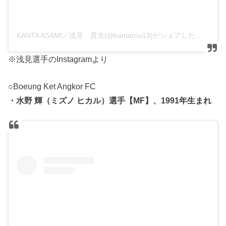
KANTA ASAMI／浅見 貫太(@kantarou13)がシェアした投稿
※浅見選手のInstagramより
○Boeung Ket Angkor FC
・水野 輝（ミズノ ヒカル）選手【MF】、1991年生まれ