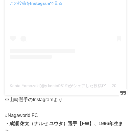
この投稿をInstagramで見る
Kenta Yamazaki(@y.kenta0519)がシェアした投稿
–
2020年 8月月24日午後8時56分PDT
※山崎選手のInstagramより
○Nagaworld FC
・成瀬 佑太（ナルセ ユウタ）選手【FW】、1996年生ま