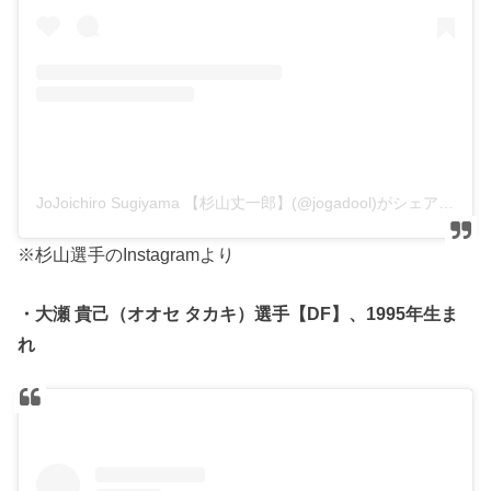
JoJoichiro Sugiyama 【杉山丈一郎】(@jogadool)がシェアした投稿
※杉山選手のInstagramより
・大瀬 貴己（オオセ タカキ）選手【DF】、1995年生ま
れ