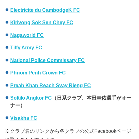
Electricite du CambodgeK FC
Kirivong Sok Sen Chey FC
Nagaworld FC
Tiffy Army FC
National Police Commissary FC
Phnom Penh Crown FC
Preah Khan Reach Svay Rieng FC
Soltilo Angkor FC
（日系クラブ、本田圭佑選手がオー
ナー）
Visakha FC
※クラブ名のリンクから各クラブの公式Facebookページ