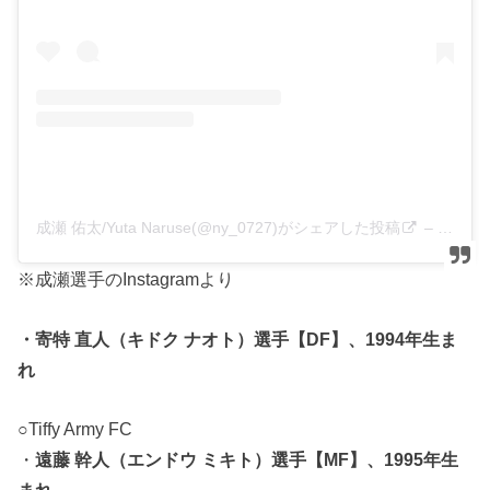
成瀬 佑太/Yuta Naruse(@ny_0727)がシェアした投稿
–
2020
※成瀬選手のInstagramより
・寄特 直人（キドク ナオト）選手【DF】、1994年生ま
れ
○Tiffy Army FC
・
遠藤 幹人（エンドウ ミキト）選手【MF】、1995年生
まれ